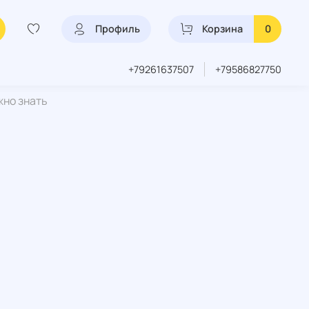
Профиль
Корзина
0
+79261637507
+79586827750
жно знать