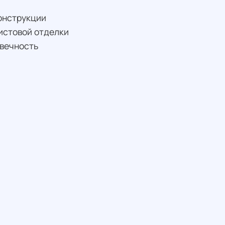
онструкции
истовой отделки
овечность