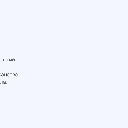
крытий.
ранство.
ла.