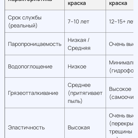
краска
краска
Срок службы
7–10 лет
12–15+ лет
(реальный)
Низкая /
Паропроницаемость
Очень выс
Средняя
Минималь
Водопоглощение
Низкое
(гидрофоб
Среднее
Высокое
Грязеотталкивание
(притягивает
(самоочищ
пыль)
Очень выс
(перекрыв
Эластичность
Высокая
трещины д