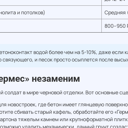
нолита и потолков)
Средняя 
800–950 
етоноконтакт водой более чем на 5-10%, даже если к
 связующего, и песок просто осыплется после высых
Гермес» незаменим
й солдат в мире черновой отделки. Вот основные сце
ля новостроек, где бетон имеет глянцевую поверхно
хотите сбивать старый кафель, обработайте его «Гер
артона тяжелым камнем или крупноформатной плитк
возможно удалить механически, данный грунт созда