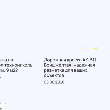
ена на
Дорожная краска АК-511
W
ол технониколь
Бриц желтая: надежная
M
мм. 9 м2?
разметка для ваших
C
объектов
S
6
08.08.2026
0