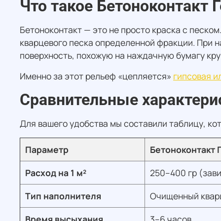
Что такое Бетоноконтакт Г
Бетоноконтакт — это не просто краска с песко
кварцевого песка определенной фракции. При н
поверхность, похожую на наждачную бумагу кру
Именно за этот рельеф «цепляется»
гипсовая и
Сравнительные характери
Для вашего удобства мы составили таблицу, кот
Параметр
Бетоноконтакт Г
Расход на 1 м²
250–400 гр (зав
Тип наполнителя
Очищенный квар
Время высыхания
3–6 часов