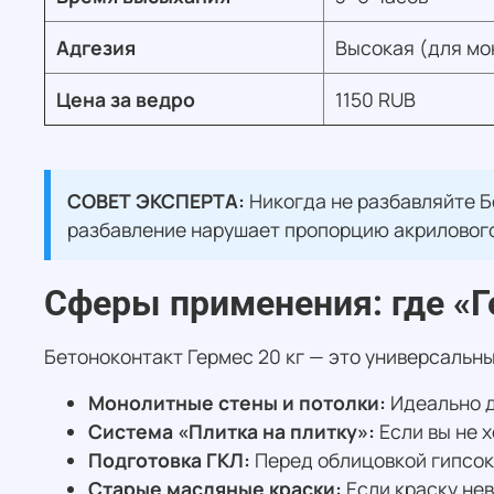
Адгезия
Высокая (для мо
Цена за ведро
1150 RUB
СОВЕТ ЭКСПЕРТА:
Никогда не разбавляйте Б
разбавление нарушает пропорцию акрилового
Сферы применения: где «
Бетоноконтакт Гермес 20 кг — это универсальны
Монолитные стены и потолки:
Идеально д
Система «Плитка на плитку»:
Если вы не 
Подготовка ГКЛ:
Перед облицовкой гипсок
Старые масляные краски:
Если краску не