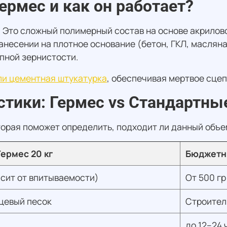
ермес и как он работает?
м. Это сложный полимерный состав на основе акрило
анесении на плотное основание (бетон, ГКЛ, маслян
пной зернистости.
ли цементная штукатурка
, обеспечивая мертвое сце
стики: Гермес vs Стандартны
орая поможет определить, подходит ли данный объем
ермес 20 кг
Бюджетн
исит от впитываемости)
От 500 гр
цевый песок
Строител
до 12–24 