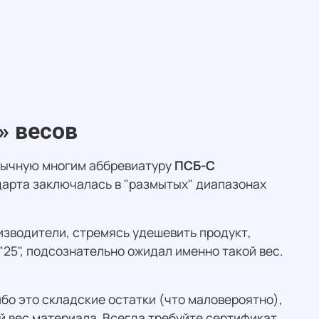
» весов
ивычную многим аббревиатуру
ПСБ-С
арта заключалась в "размытых" диапазонах
оизводители, стремясь удешевить продукт,
"25", подсознательно ожидал именно такой вес.
бо это складские остатки (что маловероятно),
й вес материала. Всегда требуйте сертификат