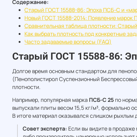
Содержание:
Старый ГОСТ 15588-86: Эпоха ПСБ-С и «ма
Новый ГОСТ 15588-2014: Появление марок 
Сравнительная таблица плотности: Старый
Как выбрать плотность под конкретные зад
Часто задаваемые вопросы (FAQ)
Старый ГОСТ 15588-86: Эп
Долгое время основным стандартом для пенопо
(Пенополистирол Суспензионный Беспрессовый 
плотности.
Например, популярная марка
ПСБ-С 25
по норма
выпускали плиты весом 15,5 кг/м³, формально ос
В итоге материал оказывался слишком рыхлым д
Совет эксперта:
Если вы видите в продаже 
либо производитель намеренно использует 