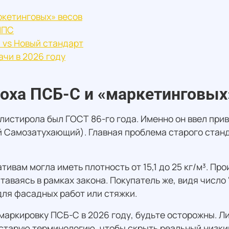
ркетинговых» весов
ППС
 vs Новый стандарт
ачи в 2026 году
оха ПСБ-С и «маркетинговых
листирола был ГОСТ 86-го года. Именно он ввел пр
Самозатухающий). Главная проблема старого станд
тивам могла иметь плотность от 15,1 до 25 кг/м³. Пр
таваясь в рамках закона. Покупатель же, видя число 
ля фасадных работ или стяжки.
маркировку ПСБ-С в 2026 году, будьте осторожны. Ли
старую терминологию, чтобы скрыть реальный низки