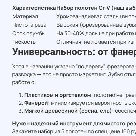
Характеристика
Набор полотен Cr-V (наш выб
Материал
Хромованадиевая сталь (высо
Чистота реза
Высокая (фрезерованные зубь
Срок службы
На 30-40% дольше при работе 
Гибкость
Отличная, не ломается при из
Универсальность: от фане
Хотя в названии указано "по дереву", фрезеро
разводка — это не просто маркетинг. Зубья отк
работе с:
Пластиком и оргстеклом:
полотно не "рве
Фанерой:
минимизируется вероятность ско
Мягкой древесиной (сосна, ель):
обеспеч
Нужен надежный инструмент для чистого ре
Закажите набор из 5 полотен по спеццене 160 р