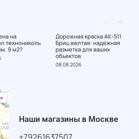
ена на
Дорожная краска АК-511
W
ол технониколь
Бриц желтая: надежная
M
мм. 9 м2?
разметка для ваших
C
объектов
S
6
08.08.2026
0
Наши магазины в Москве
+79261637507