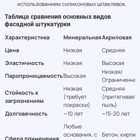
использованием силиконовых шпаклевок.
Таблица сравнения основных видов
фасадной штукатурки
Характеристика
Минеральная
Акриловая
Цена
Низкая
Средняя
Эластичность
Низкая
Высокая
Низкая/
Паропроницаемость
Высокая
Ограниченная
Низкая
Средняя
Стойкость к
(требует
(притягивает
загрязнениям
покраски)
пыль)
Долговечность
~10 лет
~15-20 лет
Любые
основания, с
Бетон, кирпич
Сфера применения