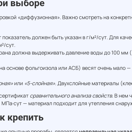
ри выборе
ировкой «диффузионная». Важно смотреть на конкрет
 показатель должен быть указан в г/м²/сут. Для к
²/сут.
ана должна выдерживать давление воды до 100 мм (п
а основе фольгоизола или АСБ) весят очень мало — 
рная»
или
«5-слойная»
. Двухслойные материалы (кле
 сертификат
сравнительного анализа свойств
. В нем
1 МПа·сут — материал подходит для утепления снару
к крепить
аже опытные прорабы, является
неправильная укла