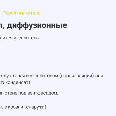
а.
Перейти в каталог
я, диффузионные
одится утеплитель.
жду стеной и утеплителем (пароизоляция) или
нтиконденсат).
ли стене под вентфасадом.
ые кровли (снаружи).