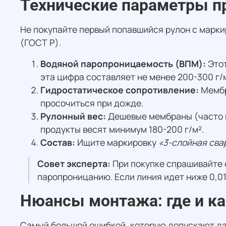
Технические параметры п
Не покупайте первый попавшийся рулон с марк
(ГОСТ Р).
Водяной паропроницаемость (ВПМ):
Этот
эта цифра составляет не менее 200-300 г/м
Гидростатическое сопротивление:
Мембр
просочиться при дожде.
Рулонный вес:
Дешевые мембраны (часто н
продукты весят минимум 180-200 г/м².
Состав:
Ищите маркировку
«3-слойная сва
Совет эксперта:
При покупке спрашивайте
паропроницанию. Если линия идет ниже 0,0
Нюансы монтажа: где и ка
Самый большой ошибкой, которую допускают д