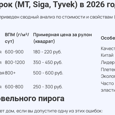
к (MT, Siga, Tyvek) в 2026 г
приведен сводный анализ по стоимости и свойствам 
ВПМ (г/м²/
Примерная цена за рулон
Особе
сут)
(квадрат)
Качес
я
600-900
180 - 220 руб.
Китай 
я
800-1200
350 - 450 руб.
Лидер 
Плетен
ая
800+
500 - 600 руб.
Эколо
Часто 
я
600-800
250 - 300 руб.
эласт
вельного пирога
т дом, если вы допустите одну из этих ошибок: