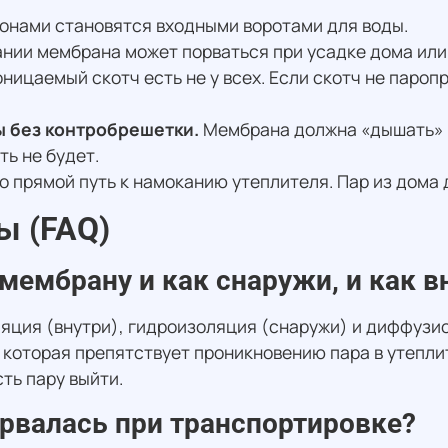
онами становятся входными воротами для воды.
нии мембрана может порваться при усадке дома или 
ицаемый скотч есть не у всех. Если скотч не пароп
 без контробрешетки.
Мембрана должна «дышать» и
ь не будет.
о прямой путь к намоканию утеплителя. Пар из дома 
ы (FAQ)
мембрану и как снаружи, и как в
ляция (внутри), гидроизоляция (снаружи) и диффузи
 которая препятствует проникновению пара в утепли
ть пару выйти.
орвалась при транспортировке?