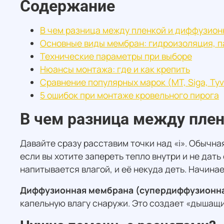
Содержание
В чем разница между пленкой и диффузио
Основные виды мембран: гидроизоляция, 
Технические параметры при выборе
Нюансы монтажа: где и как крепить
Сравнение популярных марок (MT, Siga, Tyv
5 ошибок при монтаже кровельного пирога
В чем разница между пле
Давайте сразу расставим точки над «i». Обычная
если вы хотите запереть тепло внутри и не дат
напитывается влагой, и её некуда деть. Начина
Диффузионная мембрана (супердиффузионн
капельную влагу снаружи. Это создает «дышащи