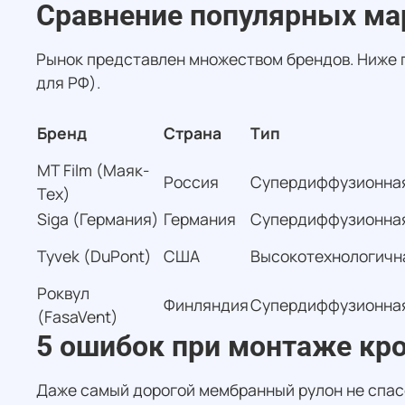
Сравнение популярных маро
Рынок представлен множеством брендов. Ниже 
для РФ).
Бренд
Страна
Тип
MT Film (Маяк-
Россия
Супердиффузионна
Тех)
Siga (Германия)
Германия
Супердиффузионна
Tyvek (DuPont)
США
Высокотехнологичн
Роквул
Финляндия
Супердиффузионна
(FasaVent)
5 ошибок при монтаже кро
Даже самый дорогой мембранный рулон не спасе