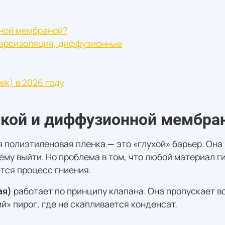
нной мембраной?
пароизоляция, диффузионные
ek) в 2026 году
нкой и диффузионной мембра
 полиэтиленовая пленка — это «глухой» барьер. Она н
ь ему выйти. Но проблема в том, что любой материал 
ется процесс гниения.
ая)
работает по принципу клапана. Она пропускает в
й» пирог, где не скапливается конденсат.