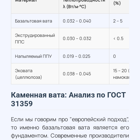
(%)
λ (Вт/м·°С)
Базальтовая вата
0.032 – 0.040
2 – 5
Экструдированный
0.030 – 0.032
< 0.5
ППС
Напыляемый ППУ
0.019 – 0.025
0
Эковата
15 – 20 (при
0.038 – 0.045
(целлюлоза)
намокании)
Каменная вата: Анализ по ГОСТ
31359
Если мы говорим про "европейский подход",
то именно базальтовая вата является его
фундаментом. Современные производители