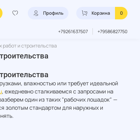
Профиль
Корзина
0
+79261637507
+79586827750
х работ и строительства
строительства
строительства
грузками, влажностью или требует идеальной
u
, ежедневно сталкиваемся с запросами на
разберем один из таких "рабочих лошадок" —
ся золотым стандартом для наружных и
нять.