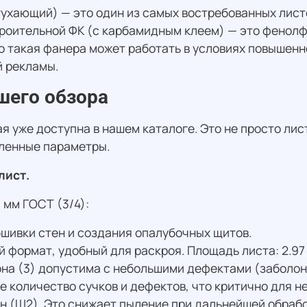
хающий) — это один из самых востребованных листо
троительной ФК (с карбамидным клеем) — это фенол
то такая фанера может работать в условиях повышенн
й рекламы.
шего обзора
 уже доступна в нашем каталоге. Это не просто ли
вленные параметры.
лист.
мм ГОСТ (3/4):
бшивки стен и создания опалубочных щитов.
 формат, удобный для раскроя. Площадь листа: 2.97 
она (3) допустима с небольшими дефектами (заболонь
е количество сучков и дефектов, что критично для н
н (Ш2). Это снижает пыление при дальнейшей обраб