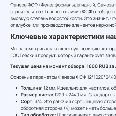
Фанера ФСФ (Фенолформальдегидный, Самозату
строительстве. Главное отличие ФСФ от общес
высокую степень водостойкости. Это значит, ч
опалубке или производстве элементов наружно
Ключевые характеристики на
Мы рассматриваем конкретную позицию, которая
ГОСТовский продукт, который гарантирует зая
Текущая цена на момент обзора: 1600 RUB за 
Основные параметры Фанеры ФСФ 12*1220*2440 
Толщина:
12 мм. Идеально для настилов, о
Размер листа:
1220 х 2440 мм. Стандартный
Сорт:
3/4. Это рабочий сорт. Лицевая стор
оборотная сторона (4) может иметь больше
Тип обработки:
Шлифованная с двух сторо