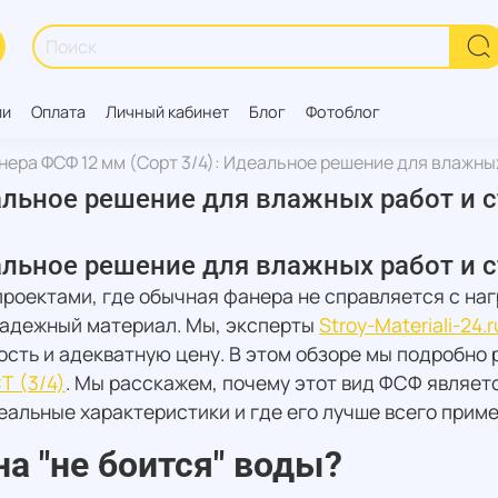
ии
Оплата
Личный кабинет
Блог
Фотоблог
нера ФСФ 12 мм (Сорт 3/4): Идеальное решение для влажны
альное решение для влажных работ и 
альное решение для влажных работ и 
 проектами, где обычная фанера не справляется с на
 надежный материал. Мы, эксперты
Stroy-Materiali-24.r
сть и адекватную цену. В этом обзоре мы подробно 
Т (3/4)
. Мы расскажем, почему этот вид ФСФ являет
реальные характеристики и где его лучше всего приме
а "не боится" воды?