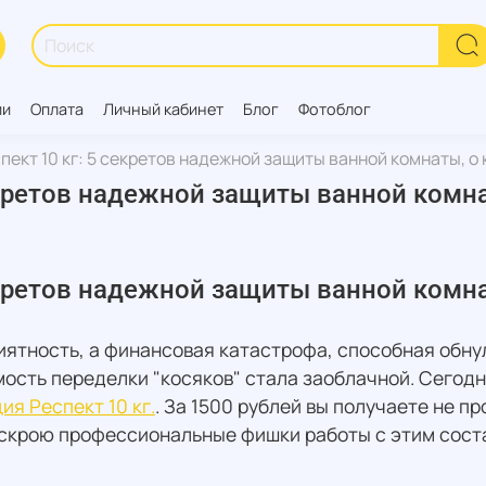
ии
Оплата
Личный кабинет
Блог
Фотоблог
ект 10 кг: 5 секретов надежной защиты ванной комнаты, о
екретов надежной защиты ванной комн
екретов надежной защиты ванной комн
риятность, а финансовая катастрофа, способная обну
мость переделки "косяков" стала заоблачной. Сегод
ия Респект 10 кг.
. За 1500 рублей вы получаете не пр
аскрою профессиональные фишки работы с этим соста