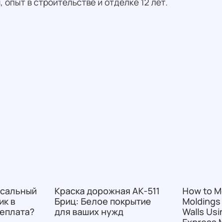
, опыт в строительстве и отделке 12 лет.
рсальный
Краска дорожная АК-511
How to M
ик в
Бриц: Белое покрытие
Moldings
реплата?
для ваших нужд
Walls Us