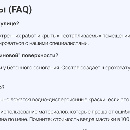
ы (FAQ)
 улице?
тренних работ и крытых неотапливаемых помещений 
ироваться с нашими специалистами.
езиновой" поверхности?
ем у бетонного основания. Состав создает шероховат
ю?
ично ложатся водно-дисперсионные краски, если это
о использование материалов, которые прощают ошиб
пна по цене. Помните: стоимость ведра мастики в 10