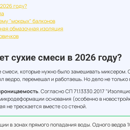
 2026 году?
ла
ему "мокрых" балконов
чная обмазочная изоляция
овичков
т сухие смеси в 2026 году?
 смеси, которые нужно было замешивать миксером. С
л ведро, перемешал и работаешь. Но дело не только 
опроницаемость
. Согласно СП 71.13330.2017 "Изоляц
икродеформации основания (особенно в новостройка
я не трескается вместе со стеной.
и в зонах прямого попадания воды. Одного ведра 10 к