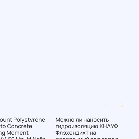
ount Polystyrene
Можно ли наносить
К
 to Concrete
гидроизоляцию КНАУФ
и
ing Moment
Флэхендихт на