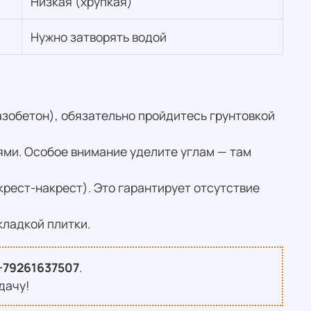
Низкая (хрупкая)
Нужно затворять водой
азобетон), обязательно пройдитесь грунтовкой
ями. Особое внимание уделите углам — там
крест-накрест). Это гарантирует отсутствие
кладкой плитки.
+79261637507
.
дачу!