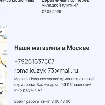
V-50 Liquid Nails
деревянный пол перед
м
укладкой плитки?
6
07.08.2026
0
Наши магазины в Москве
+79261637507
roma.kuzyk.73@mail.ru
Москва, Новомосковский административный
округ, район Коммунарка, ТОГК Славянский
Мир, ряд А, 40/7
Время работы: пн-пт 8:00-18:00