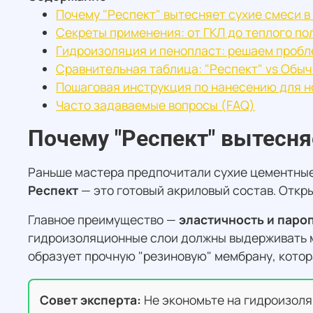
Почему "Респект" вытесняет сухие смеси в
Секреты применения: от ГКЛ до теплого по
Гидроизоляция и пенопласт: решаем пробл
Сравнительная таблица: "Респект" vs Обы
Пошаговая инструкция по нанесению для н
Часто задаваемые вопросы (FAQ)
Почему "Респект" вытесняе
Раньше мастера предпочитали сухие цементные
Респект
— это готовый акриловый состав. Откры
Главное преимущество —
эластичность и пар
гидроизоляционные слои должны выдерживать м
образует прочную "резиновую" мембрану, котора
Совет эксперта:
Не экономьте на гидроизоляци