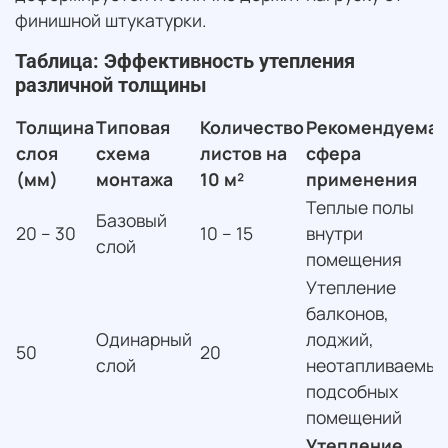
финишной штукатурки.
Таблица: Эффективность утепления
различной толщины
Толщина
Типовая
Количество
Рекомендуемая
слоя
схема
листов на
сфера
(мм)
монтажа
10 м²
применения
Теплые полы
Базовый
20 – 30
10 – 15
внутри
слой
помещения
Утепление
балконов,
Одинарный
лоджий,
50
20
слой
неотапливаемых
подсобных
помещений
Утепление