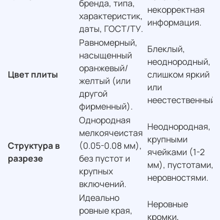
бренда, типа,
некорректная
характеристик,
информация.
даты, ГОСТ/ТУ.
Равномерный,
Блеклый,
насыщенный
неоднородный,
оранжевый/
Цвет плиты
слишком яркий
желтый (или
или
другой
неестественный.
фирменный).
Однородная
Неоднородная, с
мелкоячеистая
крупными
Структура в
(0.05-0.08 мм),
ячейками (1-2
разрезе
без пустот и
мм), пустотами,
крупных
неровностями.
включений.
Идеально
Неровные
ровные края,
кромки,