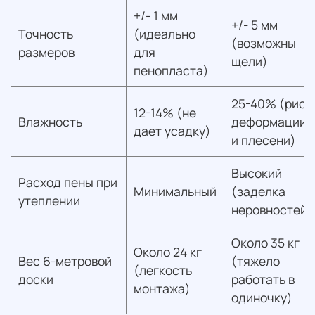
+/- 1 мм
+/- 5 мм
Точность
(идеально
(возможны
размеров
для
щели)
пенопласта)
25-40% (риск
12-14% (не
Влажность
деформации
дает усадку)
и плесени)
Высокий
Расход пены при
Минимальный
(заделка
утеплении
неровностей)
Около 35 кг
Около 24 кг
Вес 6-метровой
(тяжело
(легкость
доски
работать в
монтажа)
одиночку)