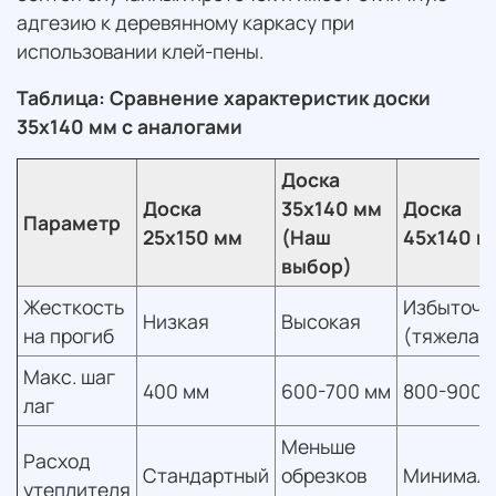
адгезию к деревянному каркасу при
использовании клей-пены.
Таблица: Сравнение характеристик доски
35х140 мм с аналогами
Доска
Доска
35х140 мм
Доска
Параметр
25х150 мм
(Наш
45х140 м
выбор)
Жесткость
Избыточн
Низкая
Высокая
на прогиб
(тяжелая
Макс. шаг
400 мм
600-700 мм
800-900 
лаг
Меньше
Расход
Стандартный
обрезков
Минимал
утеплителя