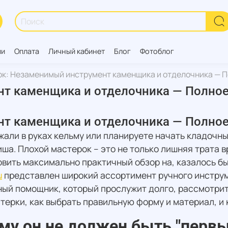
ии
Оплата
Личный кабинет
Блог
Фотоблог
к: Незаменимый инструмент каменщика и отделочника — П
т каменщика и отделочника — Полное
т каменщика и отделочника — Полное
жали в руках кельму или планируете начать кладочны
ша. Плохой мастерок – это не только лишняя трата в
вить максимально практичный обзор на, казалось бы
u
представлен широкий ассортимент ручного инструм
ный помощник, который прослужит долго, рассмотри
терки, как выбрать правильную форму и материал, и к
ему он не должен быть "пер