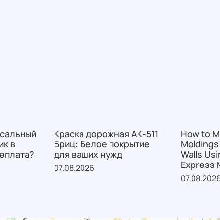
рсальный
Краска дорожная АК-511
How to M
ик в
Бриц: Белое покрытие
Moldings
реплата?
для ваших нужд
Walls Us
Express M
07.08.2026
07.08.202