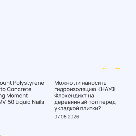
ount Polystyrene
Можно ли наносить
К
 to Concrete
гидроизоляцию КНАУФ
и
ing Moment
Флэхендихт на
V-50 Liquid Nails
деревянный пол перед
м
укладкой плитки?
6
07.08.2026
0