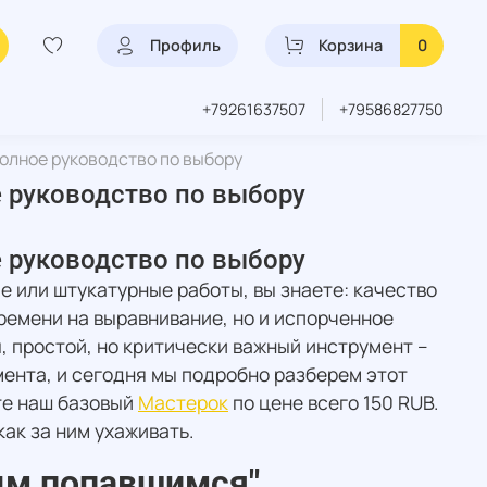
Профиль
Корзина
0
+79261637507
+79586827750
олное руководство по выбору
 руководство по выбору
 руководство по выбору
е или штукатурные работы, вы знаете: качество
ремени на выравнивание, но и испорченное
, простой, но критически важный инструмент –
ента, и сегодня мы подробно разберем этот
те наш базовый
Мастерок
по цене всего 150 RUB.
ак за ним ухаживать.
вым попавшимся"