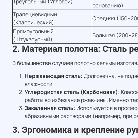
Треугольный (Угловой)
основанию)
Трапециевидный
Средняя (150–20
(Классический)
Прямоугольный
Большая (200–28
(Штукатурный)
2. Материал полотна: Сталь р
В большинстве случаев полотно кельмы изготавл
Нержавеющая сталь:
Долговечна, не подв
влажности.
Углеродистая сталь (Карбоновая):
Класси
работы во избежание ржавчины. Именно так
Закаленная сталь:
Используется в профес
абразивными растворами (например, при р
3. Эргономика и крепление ру