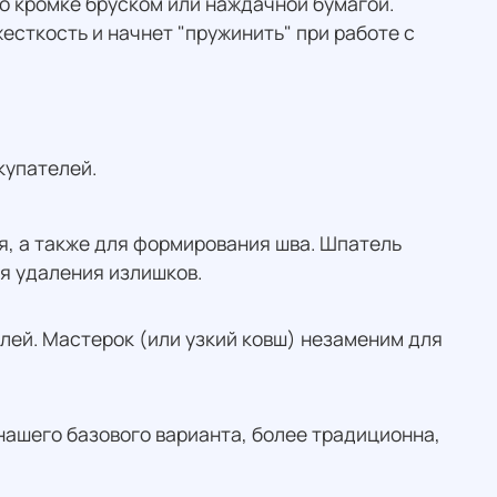
по кромке бруском или наждачной бумагой.
есткость и начнет "пружинить" при работе с
купателей.
я, а также для формирования шва. Шпатель
ля удаления излишков.
клей. Мастерок (или узкий ковш) незаменим для
нашего базового варианта, более традиционна,