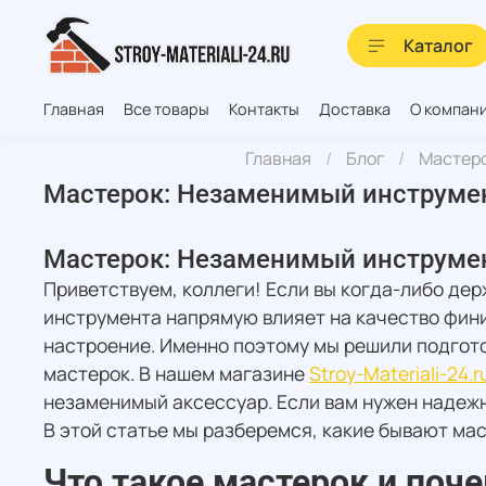
Каталог
Главная
Все товары
Контакты
Доставка
О компан
Главная
Блог
Мастеро
Мастерок: Незаменимый инструмен
Мастерок: Незаменимый инструмен
Приветствуем, коллеги! Если вы когда-либо дер
инструмента напрямую влияет на качество фини
настроение. Именно поэтому мы решили подгото
мастерок. В нашем магазине
Stroy-Materiali-24.r
незаменимый аксессуар. Если вам нужен надеж
В этой статье мы разберемся, какие бывают мас
Что такое мастерок и поч