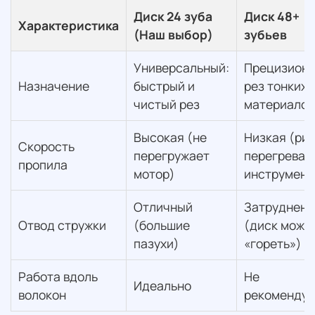
Диск 24 зуба
Диск 48+
Характеристика
(Наш выбор)
зубьев
Универсальный:
Прецизион
Назначение
быстрый и
рез тонких
чистый рез
материалов
Высокая (не
Низкая (ри
Скорость
перегружает
перегрева
пропила
мотор)
инструмент
Отличный
Затруднен
Отвод стружки
(большие
(диск може
пазухи)
«гореть»)
Работа вдоль
Не
Идеально
волокон
рекомендуе