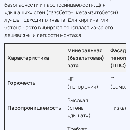
безопасности и паропроницаемости. Для
«дышащих» стен (газобетон, керамзитобетон)
лучше подходит минвата. Для кирпича или
бетона часто выбирают пенопласт из-за его
дешевизны и легкости монтажа.
Минеральная
Фасадн
Характеристика
(базальтовая)
пенопо
вата
(ППС)
НГ
Г1
Горючесть
(негорючий)
(самоз
Высокая
Паропроницаемость
(стены
Низкая
«дышат»)
Требует