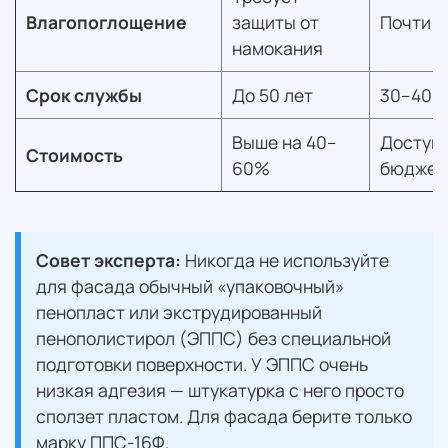
Влагопоглощение
защиты от
Почти н
намокания
Срок службы
До 50 лет
30–40 л
Выше на 40–
Доступ
Стоимость
60%
бюджет
Совет эксперта:
Никогда не используйте
для фасада обычный «упаковочный»
пенопласт или экструдированный
пенополистирол (ЭППС) без специальной
подготовки поверхности. У ЭППС очень
низкая адгезия — штукатурка с него просто
сползет пластом. Для фасада берите только
марку ППС-16Ф.