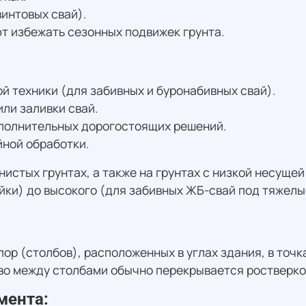
интовых свай).
 избежать сезонных подвижек грунта.
 техники (для забивных и буронабивных свай).
ли заливки свай.
ополнительных дорогостоящих решений.
ной обработки.
истых грунтах, а также на грунтах с низкой несуще
йки) до высокого (для забивных ЖБ-свай под тяжелы
ор (столбов), расположенных в углах здания, в точк
во между столбами обычно перекрывается ростверко
мента: