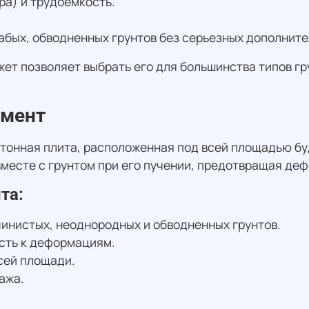
ра) и трудоемкость.
абых, обводненных грунтов без серьезных дополните
т позволяет выбрать его для большинства типов грун
амент
тонная плита, расположенная под всей площадью бу
вместе с грунтом при его пучении, предотвращая де
та:
чинистых, неоднородных и обводненных грунтов.
сть к деформациям.
сей площади.
ажа.