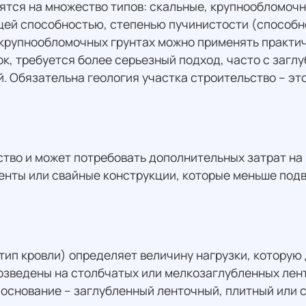
ятся на множество типов: скальные, крупнообломочны
щей способностью, степенью пучинистости (способн
 крупнообломочных грунтах можно применять практич
нок, требуется более серьезный подход, часто с заг
. Обязательна геология участка строительство – эт
ство и может потребовать дополнительных затрат на
нты или свайные конструкции, которые меньше подв
 тип кровли) определяет величину нагрузки, котору
возведены на столбчатых или мелкозаглубленных ле
основание – заглубленный ленточный, плитный или 