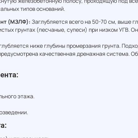
нутую железобетонную полосу, проходящую под все
альных типов оснований.
нт (МЗЛФ):
Заглубляется всего на 50-70 см, выше г
стых грунтах (песчаные, супеси) при низком УГВ. Он
лубляется ниже глубины промерзания грунта. Подхо
и предусмотрена качественная дренажная система. О
ента:
льного этажа.
озведении.
а: