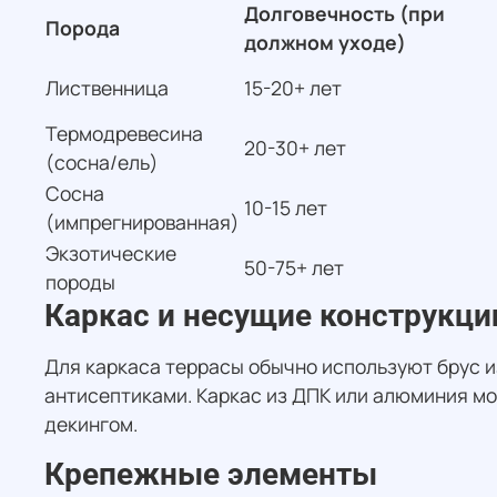
Долговечность (при
Порода
должном уходе)
Лиственница
15-20+ лет
Термодревесина
20-30+ лет
(сосна/ель)
Сосна
10-15 лет
(импрегнированная)
Экзотические
50-75+ лет
породы
Каркас и несущие конструкци
Для каркаса террасы обычно используют брус и
антисептиками. Каркас из ДПК или алюминия м
декингом.
Крепежные элементы