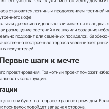
 вашего участка. Она служит мостом между домом и 
раса становится логичным продолжением гостиной и
утреннего кофе.
ральная древесина идеально вписывается в ландшафт
как размещение растений в кашпо или создание небо
деально подходит для семейных посиделок, барбекю-
ачественно построенная терраса увеличивает рыноч
ых покупателей.
 Первые шаги к мечте
го проектирования. Грамотный проект поможет избеж
альность конструкции.
тации
ца и тени будет на террасе в разное время дня. Есл
их посиделок подойдет западная сторона.