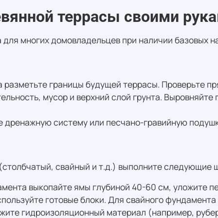
евянной террасы своими рук
 для многих домовладельцев при наличии базовых на
а разметьте границы будущей террасы. Проверьте пр
ельность, мусор и верхний слой грунта. Выровняйте 
е дренажную систему или песчано-гравийную подушку
(столбчатый, свайный и т.д.) выполните следующие 
амента выкопайте ямы глубиной 40-60 см, уложите п
спользуйте готовые блоки. Для свайного фундамента 
ожите гидроизоляционный материал (например, рубе