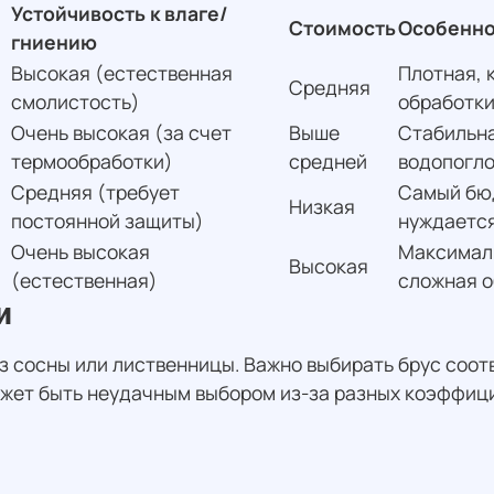
Устойчивость к влаге/
Стоимость
Особенно
гниению
Высокая (естественная
Плотная, 
Средняя
смолистость)
обработки
Очень высокая (за счет
Выше
Стабильна
термообработки)
средней
водопогл
Средняя (требует
Самый бюд
Низкая
постоянной защиты)
нуждается
Очень высокая
Максималь
Высокая
(естественная)
сложная о
и
з сосны или лиственницы. Важно выбирать брус соо
ожет быть неудачным выбором из-за разных коэффиц