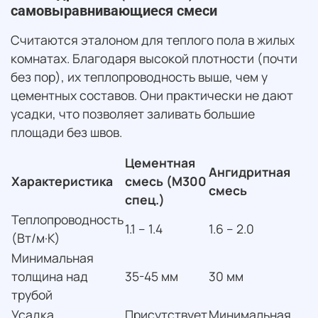
самовыравнивающиеся смеси
Считаются эталоном для теплого пола в жилых
комнатах. Благодаря высокой плотности (почти
без пор), их теплопроводность выше, чем у
цементных составов. Они практически не дают
усадки, что позволяет заливать большие
площади без швов.
Цементная
Ангидритная
О
Характеристика
смесь (М300
смесь
п
спец.)
Теплопроводность
1.1 – 1.4
1.6 – 2.0
0
(Вт/м·К)
Минимальная
толщина над
35-45 мм
30 мм
5
трубой
Усадка
Присутствует
Минимальная
В