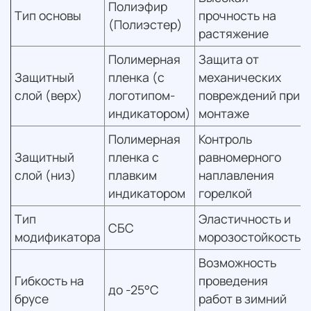
Полиэфир
Тип основы
прочность на
(Полиэстер)
растяжение
Полимерная
Защита от
Защитный
пленка (с
механических
слой (верх)
логотипом-
повреждений при
индикатором)
монтаже
Полимерная
Контроль
Защитный
пленка с
равномерного
слой (низ)
плавким
наплавления
индикатором
горелкой
Тип
Эластичность и
СБС
модификатора
морозостойкость
Возможность
Гибкость на
проведения
до -25°C
брусе
работ в зимний