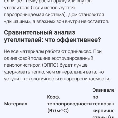
сдвигает точку росы наружу или внутрь
утеплителя (если используется
паропроницаемая система). Дом становится
«дышащим», а влажных зон внутри не остается.
Сравнительный анализ
утеплителей: что эффективнее?
Не все материалы работают одинаково. При
одинаковой толщине экструдированный
пенополистирол (ЭППС) будет лучше
удерживать тепло, чем минеральная вата, но
уступит в экологичности и паропроницаемости.
Эквивален
Коэф.
по
Материал
теплопроводности
теплозащи
(Вт/м·°С)
кирпичной
стены (мм