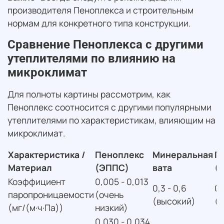
производителя Пеноплекса и строительным
нормам для конкретного типа конструкции.
Сравнение Пеноплекса с другими
утеплителями по влиянию на
микроклимат
Для полноты картины рассмотрим, как
Пеноплекс соотносится с другими популярными
утеплителями по характеристикам, влияющим на
микроклимат.
Характеристика /
Пеноплекс
Минеральная
П
Материал
(ЭППС)
вата
(
Коэффициент
0,005 - 0,013
0,3 - 0,6
0,
паропроницаемости
(очень
(высокий)
(н
(мг/(м·ч·Па))
низкий)
0,030 - 0,034