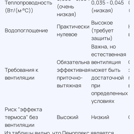
Теплопроводность
0,035 - 0,045
0,
(очень
(Вт/(м·°С))
(низкая)
(н
низкая)
Высокое
Практически
Ни
Водопоглощение
(требует
нулевое
в
защиты)
Важна, но
естественная
Обязательна
вентиляция
О
Требования к
эффективная
может быть
э
вентиляции
приточно-
достаточной
п
вытяжная
при
в
определенных
условиях
Риск "эффекта
термоса" без
Высокий
Низкий
С
вентиляции
Из таблицы видно, что Пеноплекс является