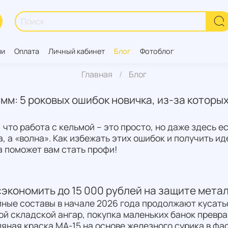
ии
Оплата
Личный кабинет
Блог
Фотоблог
Главная
Блог
мм: 5 роковых ошибок новичка, из-за которы
 что работа с кельмой – это просто, но даже здесь 
на, а «волна». Как избежать этих ошибок и получить 
а поможет вам стать профи!
сэкономить до 15 000 рублей на защите метал
ные составы в начале 2026 года продолжают кусаться
ой складской ангар, покупка маленьких банок превр
яная краска МА-15 на основе железного сурика в фа