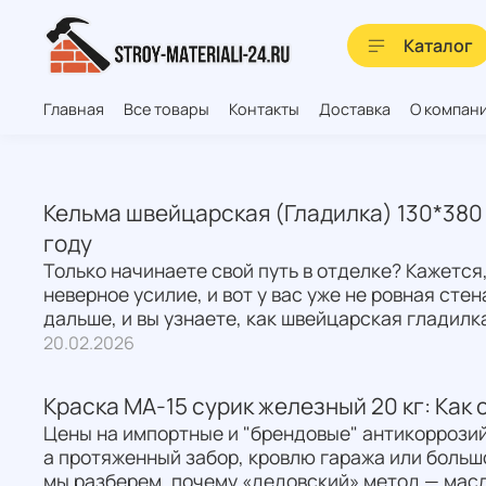
Каталог
Главная
Все товары
Контакты
Доставка
О компан
Кельма швейцарская (Гладилка) 130*380 
году
Только начинаете свой путь в отделке? Кажется,
неверное усилие, и вот у вас уже не ровная сте
дальше, и вы узнаете, как швейцарская гладилк
20.02.2026
Краска МА-15 сурик железный 20 кг: Как 
Цены на импортные и "брендовые" антикоррозий
а протяженный забор, кровлю гаража или больш
мы разберем, почему «дедовский» метод — масл