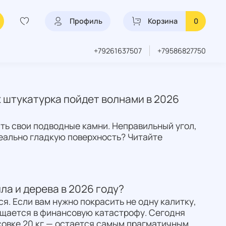
Профиль
Корзина
0
+79261637507
+79586827750
х штукатурка пойдет волнами в 2026
есть свои подводные камни. Неправильный угол,
идеально гладкую поверхность? Читайте
ла и дерева в 2026 году?
. Если вам нужно покрасить не одну калитку,
ащается в финансовую катастрофу. Сегодня
совке 20 кг — остается самым прагматичным