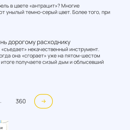
бель в цвете «антрацит»? Многие
ют унылый темно-серый цвет. Более того, при
знь дорогому расходнику
о «съедает» некачественный инструмент.
огда она «сгорает» уже на пятом-шестом
в итоге получаете сизый дым и облысевший
360
…