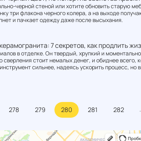
ольно-черной стеной или хотите обновить старую ме
ку три флакона черного колера, а на выходе получа
ипнет и пачкает одежду даже после высыхания.
керамогранита: 7 секретов, как продлить жи
иалов в отделке. Он твердый, хрупкий и моментальн
 сверления стоит немалых денег, и обиднее всего, к
инструмент сильнее, надеясь ускорить процесс, но 
278
279
280
281
282