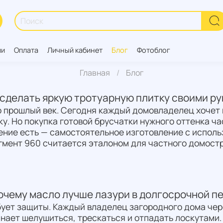
ии
Оплата
Личный кабинет
Блог
Фотоблог
Главная
Блог
 сделать яркую тротуарную плитку своими р
о прошлый век. Сегодня каждый домовладелец хочет 
у. Но покупка готовой брусчатки нужного оттенка ча
ение есть — самостоятельное изготовление с испол
гмент 960 считается эталоном для частного домостр
почему масло лучше лазури в долгосрочной п
ует защиты. Каждый владелец загородного дома чере
нает шелушиться, трескаться и отпадать лоскутами.