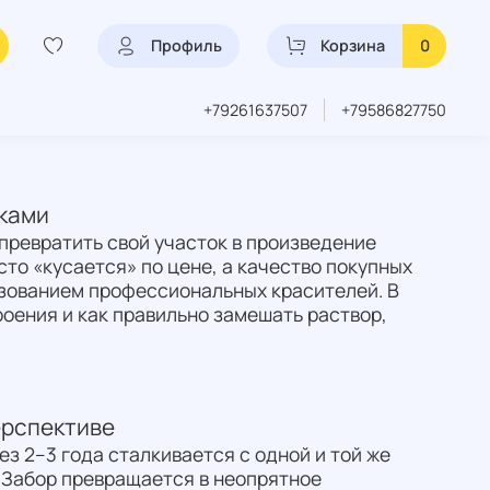
Профиль
Корзина
0
+79261637507
+79586827750
уками
превратить свой участок в произведение
сто «кусается» по цене, а качество покупных
ьзованием профессиональных красителей. В
оения и как правильно замешать раствор,
ерспективе
з 2–3 года сталкивается с одной и той же
 Забор превращается в неопрятное