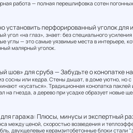
рная работа — полная перешлифовка сотен погонных
но установить перфорированный уголок для 
ый угол «на глаз», знает: без специального усиления
ные углы — это самые уязвимые места в интерьере, к
ный малярный уголок.
ый шов» для сруба — Забудьте о конопатке н
з сосны или кедра. Стены дышат, в доме уютно, но 
ачинают «кусаться». Традиционная конопатка паклей 
л на гнезда, а дерево при усадке образует новые ще
для гаража: Плюсы, минусы и экспертный ра
нса между ценой, скоростью возведения и теплоэффе
ль, двухщелевые керамзитобетонные блоки стали "зо