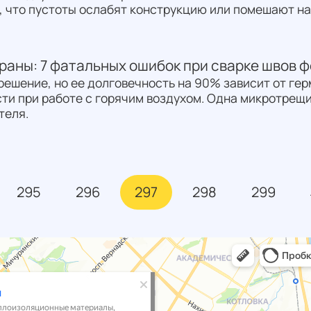
 что пустоты ослабят конструкцию или помешают над
раны: 7 фатальных ошибок при сварке швов 
решение, но ее долговечность на 90% зависит от ге
сти при работе с горячим воздухом. Одна микротрещи
теля.
295
296
297
298
299