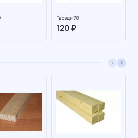
0
Гвозди 70
Г
120 ₽