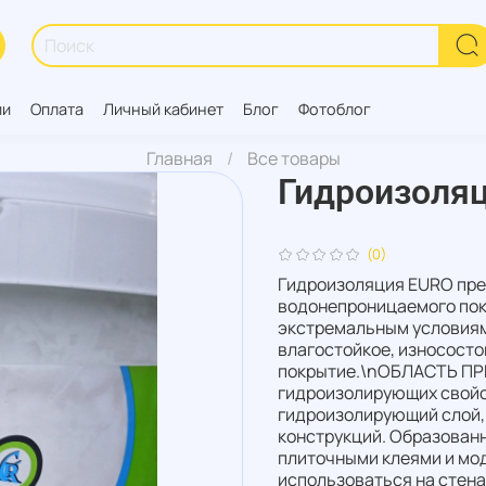
ии
Оплата
Личный кабинет
Блог
Фотоблог
Главная
Все товары
Гидроизоляц
(0)
Гидроизоляция EURO пре
водонепроницаемого пок
экстремальным условия
влагостойкое, износосто
покрытие.\nОБЛАСТЬ ПР
гидроизолирующих свойс
гидроизолирующий слой,
конструкций. Образован
плиточными клеями и м
использоваться на стена