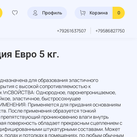
Профиль
Корзина
0
+79261637507
+79586827750
ия Евро 5 кг.
дназначена для образования эластичного
рытия с высокой сопротивляемостью к
м.\nСВОЙСТВА: Однородное, паронепроницаемое,
йкое, эластичное, быстросохнущее
ИМЕНЕНИЯ: Применяется для придания основаниям
тв. После применения образуется тонкий
 препятствующий проникновению влаги внутрь
ная поверхность обладает прекрасным сцеплением с
одифицированными штукатурными составами. Может
х, полах и потолках в помещениях, по любым обычным