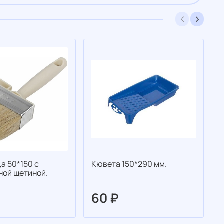
а 50*150 с
Кювета 150*290 мм.
К
ной щетиной.
60 ₽