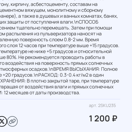
ону, кирпичу, асбестоцементу, составам на
 цементном вяжущем, монолитному и сборному
анере), а также в душевых и ванных комнатах, банях,
ющих защиты от поступления влаги.\nСПОСОБ
ением тщательно перемешать. Затем при помощи
бом распыления из пульверизатора наносят на
вленную поверхность слоем 0.8-2 мм. Время
о слоя 12 часов при температуре выше +15 градусов.
температуре не ниже +5 градусов и относительной
ше 80%. Не рекомендуется проводить работы в
го воздействия на поверхность прямых солнечных
и атмосферных осадков.\nВРЕМЯ ВЫСЫХАНИЯ: Полное
е +20 градусов.\nРАСХОД: 0.3-0.4 кг/м2 в один
ХРАНЕНИЯ: В плотно закрытой таре, при температуре
твращая от воздействия влаги и прямых солнечных
 12 месяцев от даты производства.
арт.
2SKU235
1 200 ₽