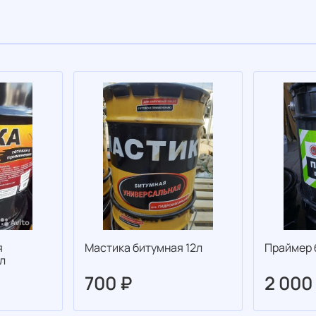
я
Мастика битумная 12л
Праймер 
л
700 ₽
2 000