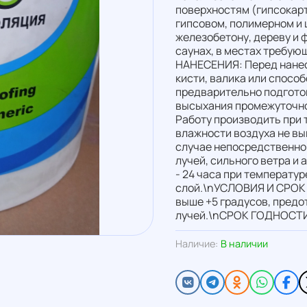
поверхностям (гипсокарт
гипсовом, полимерном и
железобетону, дереву и ф
саунах, в местах требу
НАНЕСЕНИЯ: Перед нанес
кисти, валика или спосо
предварительно подгото
высыхания промежуточног
Работу производить при 
влажности воздуха не вы
случае непосредственно
лучей, сильного ветра 
- 24 часа при температур
слой.\nУСЛОВИЯ И СРОК 
выше +5 градусов, предо
лучей.\nСРОК ГОДНОСТИ:
Наличие:
В наличии