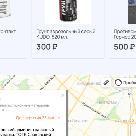
контакт
Грунт аэрозольный серый.
Противом
KUDO. 520 мл.
Гермес 20
300 ₽
500 ₽