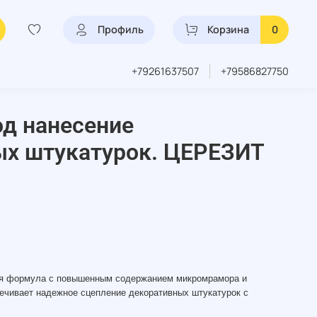
Профиль
Корзина
0
+79261637507
+79586827750
од нанесение
ых штукатурок. ЦЕРЕЗИТ
ная формула с повышенным содержанием микромрамора и
печивает надежное сцепление декоративных штукатурок с