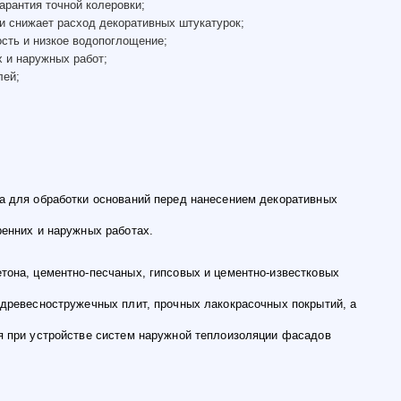
арантия точной колеровки;
и снижает расход декоративных штукатурок;
сть и низкое водопоглощение;
х и наружных работ;
лей;
а для обработки оснований перед нанесением декоративных
ренних и наружных работах.
тона, цементно-песчаных, гипсовых и цементно-известковых
 древесностружечных плит, прочных лакокрасочных покрытий, а
я при устройстве систем наружной теплоизоляции фасадов