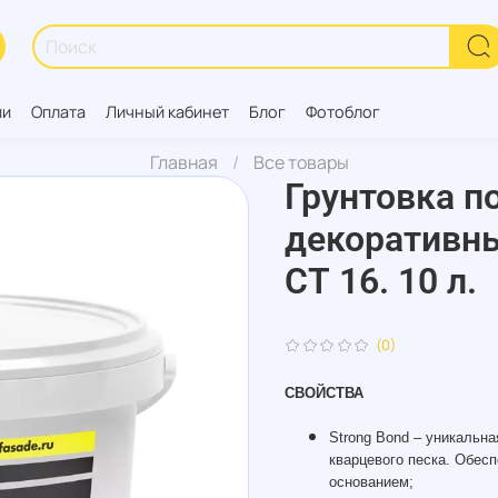
ии
Оплата
Личный кабинет
Блог
Фотоблог
Главная
Все товары
Грунтовка п
декоративн
СТ 16. 10 л.
(0)
СВОЙСТВА
Strong Bond – уникаль
кварцевого песка. Обес
основанием;