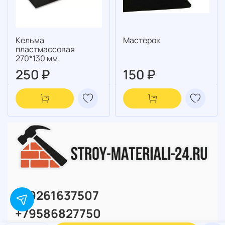
Кельма
Мастерок
пластмассовая
270*130 мм.
250 ₽
150 ₽
+79261637507
+79586827750