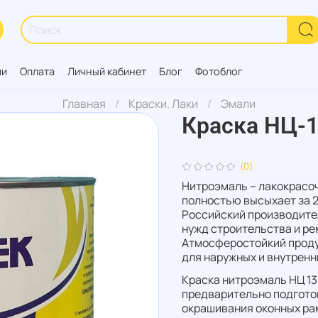
ии
Оплата
Личный кабинет
Блог
Фотоблог
Главная
Краски. Лаки
Эмали
Краска НЦ-13
(0)
Нитроэмаль – лакокрасо
полностью высыхает за 2
Российский производител
нужд строительства и ре
Атмосферостойкий проду
для наружных и внутренн
Краска нитроэмаль НЦ 13
предварительно подгото
окрашивания оконных рам