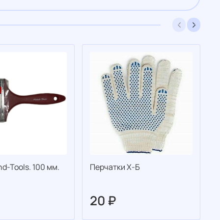
d-Tools. 100 мм.
Перчатки Х-Б
П
20 ₽