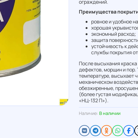
ограждений.
Преимущества покрыти
ровное и удобное н
хорошая укрывисто
экономный расход;
защита поверхности
устойчивость к дей
службы покрытия от 
После высыхания краска 
дефектов, морщин и пор.
температуре, высыхает че
механическом воздейств
обезжиренные, просушен
(более густая модификац
«НЦ-132 П»).
Наличие:
В наличии