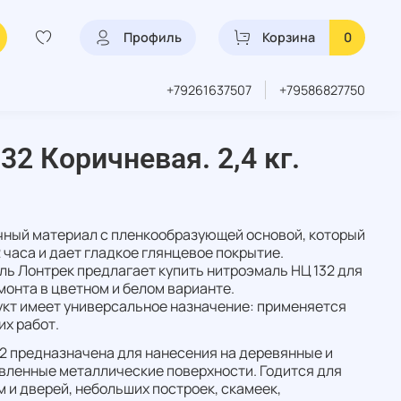
Профиль
Корзина
0
+79261637507
+79586827750
2 Коричневая. 2,4 кг.
чный материал с пленкообразующей основой, который
 часа и дает гладкое глянцевое покрытие.
ь Лонтрек предлагает купить нитроэмаль НЦ 132 для
монта в цветном и белом варианте.
кт имеет универсальное назначение: применяется
их работ.
2 предназначена для нанесения на деревянные и
вленные металлические поверхности. Годится для
 и дверей, небольших построек, скамеек,