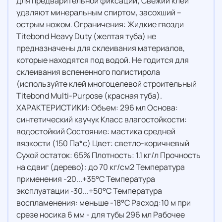
для предварительной фиксации; Свежий клей
удаляют минеральным спиртом, засохший –
острым ножом. Ограничения: Жидкие гвозди
Titebond Heavy Duty (желтая туба) не
предназначены для склеивания материалов,
которые находятся под водой. Не годится для
склеивания вспененного полистирола
(используйте клей многоцелевой строительный
Titebond Multi-Purpose (красная туба).
ХАРАКТЕРИСТИКИ: Объем: 296 мл Основа:
синтетический каучук Класс влагостойкости:
водостойкий Состояние: мастика средней
вязкости (150 Па*с) Цвет: светло-коричневый
Сухой остаток: 65% Плотность: 1.1 кг/л Прочность
на сдвиг (дерево): до 70 кг/см2 Температура
применения -20...+35°С Температура
эксплуатации -30...+50°С Температура
воспламенения: меньше -18°C Расход:10 м при
срезе носика 6 мм - для тубы 296 мл Рабочее