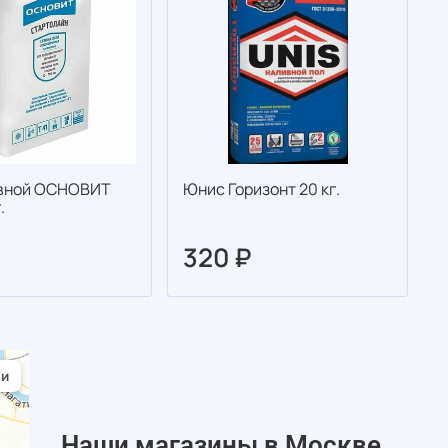
ивной ОСНОВИТ
Юнис Горизонт 20 кг.
Н
.
320 ₽
Наши магазины в Москве