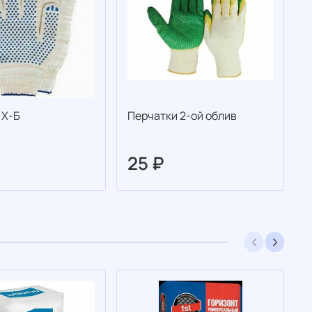
 Х-Б
Перчатки 2-ой облив
С
S
д
25 ₽