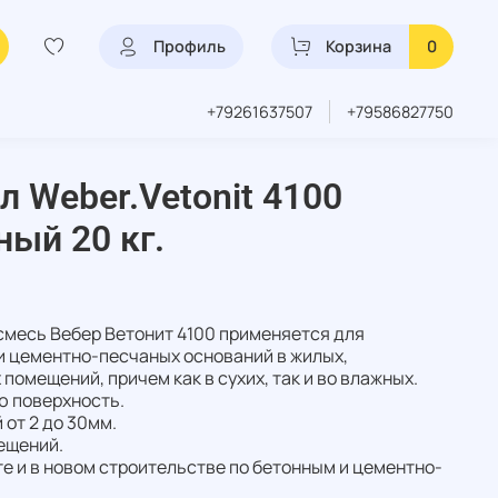
Профиль
Корзина
0
+79261637507
+79586827750
л Weber.Vetonit 4100
ый 20 кг.
есь Вебер Ветонит 4100 применяется для
и цементно-песчаных оснований в жилых,
омещений, причем как в сухих, так и во влажных.
ю поверхность.
от 2 до 30мм.
ещений.
е и в новом строительстве по бетонным и цементно-