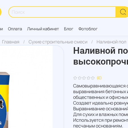
ии
Оплата
Личный кабинет
Блог
Фотоблог
Главная
Сухие строительные смеси
Наливной пол
Наливной по
высокопрочн
(0)
Самовыравнивающаяся см
выравнивания бетонных 
общественных и офисных п
Создает идеально ровну
Выравнивание оснований 
Для сухих и влажных пом
Используется при ремонт
песчаным основаниям.