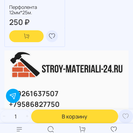
Перфолента
12мм*25м.
250 ₽
+79261637507
+79586827750
В корзину