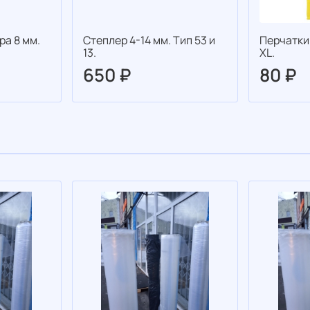
ра 8 мм.
Степлер 4-14 мм. Тип 53 и
Перчатки
13.
XL.
650 ₽
80 ₽