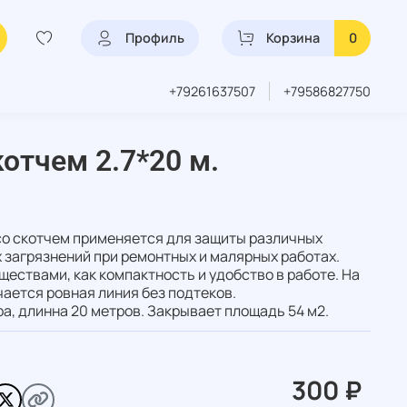
Профиль
Корзина
0
+79261637507
+79586827750
котчем 2.7*20 м.
со скотчем применяется для защиты различных
 загрязнений при ремонтных и малярных работах.
ествами, как компактность и удобство в работе. На
ается ровная линия без подтеков.
ра, длинна 20 метров. Закрывает площадь 54 м2.
300 ₽