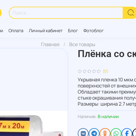
ии
Оплата
Личный кабинет
Блог
Фотоблог
Главная
Все товары
Плёнка со с
(0)
Укрывная пленка 10 мкм 
поверхностей от внешних
Обладает такими преимущ
стыке окрашивания получ
Размеры: ширина 2.7 мет
Наличие:
В наличии