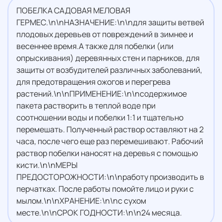
ПОБЕЛКА САДОВАЯ МЕЛОВАЯ
ГЕРМЕС.\n\nНАЗНАЧЕНИЕ:\n\nдля защиты ветвей
плодовых деревьев от повреждений в зимнее и
весеннее время.А также для побелки (или
опрыскивания) деревянных стен и парников, для
защиты от возбудителей различных заболеваний,
для предотвращения ожогов и перегрева
растений.\n\nПРИМЕНЕНИЕ:\n\nсодержимое
пакета растворить в теплой воде при
соотношении воды и побелки 1:1 и тщательно
перемешать. Полученный раствор оставляют на 2
часа, после чего еще раз перемешивают. Рабочий
раствор побелки наносят на деревья с помощью
кисти.\n\nМЕРЫ
ПРЕДОСТОРОЖНОСТИ:\n\nработу производить в
перчатках. После работы помойте лицо и руки с
мылом.\n\nХРАНЕНИЕ:\n\nс сухом
месте.\n\nСРОК ГОДНОСТИ:\n\n24 месяца.