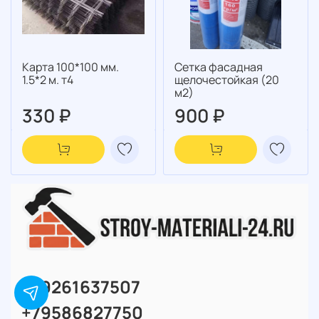
Карта 100*100 мм.
Сетка фасадная
1.5*2 м. т4
щелочестойкая (20
м2)
330 ₽
900 ₽
+79261637507
+79586827750