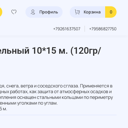
Профиль
Корзина
0
+79261637507
+79586827750
ельный 10*15 м. (120гр/
я, снега, ветра и соседского сглаза. Применяется в
ных работах, как защита от атмосферных осадков и
репления оснащен стальными кольцами по периметру
ленными уголками по углам.
5 м.