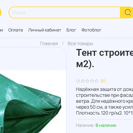
ии
Оплата
Личный кабинет
Блог
Фотоблог
Главная
Все товары
Тент строит
м2).
(0)
Надёжная защита от дожд
строительстве при фасад
ветра. Для надёжного к
через 50 см, а также уси
Плотность 120 гр/м2. 10*1
Наличие:
В наличии