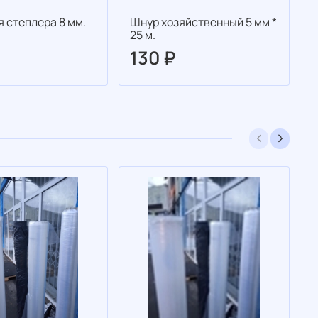
я степлера 8 мм.
Шнур хозяйственный 5 мм *
Ш
25 м.
2
130 ₽