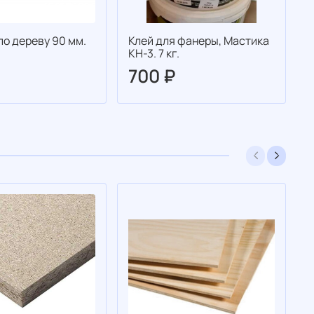
по дереву 90 мм.
Клей для фанеры, Мастика
К
КН-3. 7 кг.
К
700 ₽