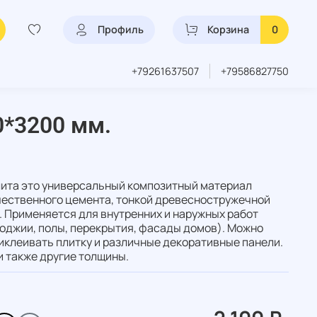
Профиль
Корзина
0
+79261637507
+79586827750
*3200 мм.
ита это универсальный композитный материал
чественного цемента, тонкой древесностружечной
 Применяется для внутренних и наружных работ
лоджии, полы, перекрытия, фасады домов). Можно
риклеивать плитку и различные декоративные панели.
ии также другие толщины.