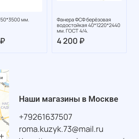
750*3500 мм.
Фанера ФСФ берёзовая
Ф
водостойкая 40*1220*2440
с
мм. ГОСТ 4/4.
м
 ₽
4 200 ₽
Наши магазины в Москве
+79261637507
roma.kuzyk.73@mail.ru