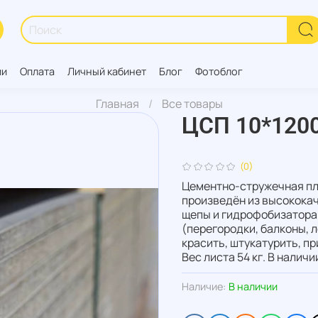
ии
Оплата
Личный кабинет
Блог
Фотоблог
Главная
Все товары
ЦСП 10*1200
(0)
Цементно-стружечная пл
произведён из высокока
щепы и гидрофобизатора.
(перегородки, балконы, 
красить, штукатурить, п
Вес листа 54 кг. В налич
Наличие:
В наличии