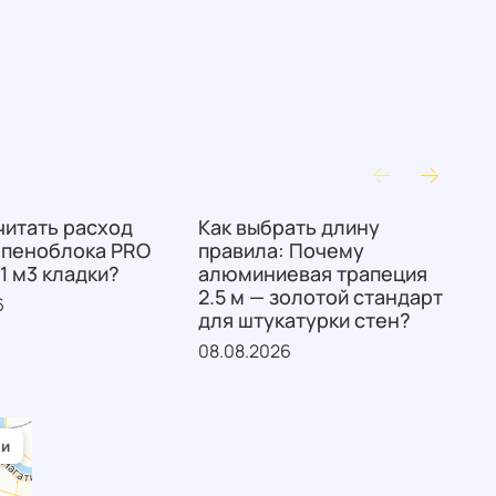
читать расход
Как выбрать длину
К
 пеноблока PRO
правила: Почему
 1 м3 кладки?
алюминиевая трапеция
с
2.5 м — золотой стандарт
к
6
для штукатурки стен?
0
08.08.2026