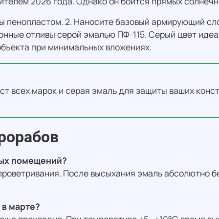
телем 2026 года. Однако он боится прямых солнечн
ны пенопластом. 2. Наносите базовый армирующий сло
нные отливы серой эмалью ПФ-115. Серый цвет иде
объекта при минимальных вложениях.
ст всех марок и серая эмаль для защиты ваших конс
прорабов
лых помещений?
о проветривания. После высыхания эмаль абсолютно б
 в марте?