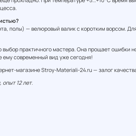
 еще прохладно. При температуре +5...+10°C время в
цесса.
кистью?
та, полы) — велюровый валик с коротким ворсом. Для
это выбор практичного мастера. Она прощает ошибки 
 ему современный вид уже сегодня!
ернет-магазине Stroy-Materiali-24.ru — залог качеств
 опыт 12 лет.