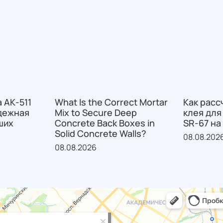
 АК-511
What Is the Correct Mortar
Как расс
дежная
Mix to Secure Deep
клея для
ших
Concrete Back Boxes in
SR-67 на
Solid Concrete Walls?
08.08.202
08.08.2026