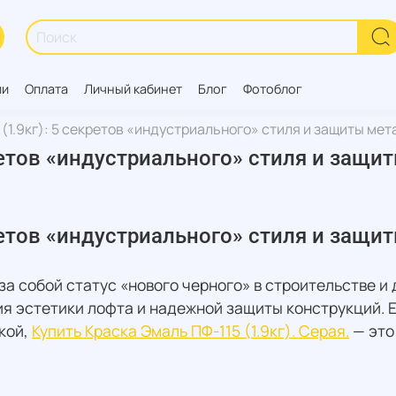
ии
Оплата
Личный кабинет
Блог
Фотоблог
(1.9кг): 5 секретов «индустриального» стиля и защиты мет
ретов «индустриального» стиля и защи
ретов «индустриального» стиля и защи
за собой статус «нового черного» в строительстве и 
ия эстетики лофта и надежной защиты конструкций. Е
кой,
Купить Краска Эмаль ПФ-115 (1.9кг). Серая.
— это