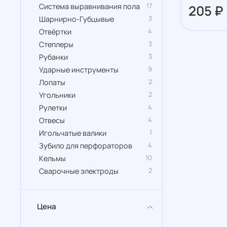
17
Система выравнивания пола
205 ₽
3
Шарнирно-Губцывые
4
Отвёртки
3
Степлеры
3
Рубанки
9
Ударные инструменты
2
Лопаты
2
Угольники
4
Рулетки
4
Отвесы
1
Игольчатые валики
4
Зубило для перфораторов
10
Кельмы
2
Сварочные электроды
Цена