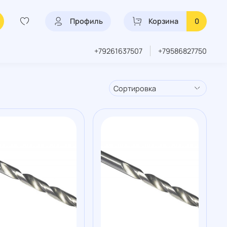
Профиль
Корзина
0
+79261637507
+79586827750