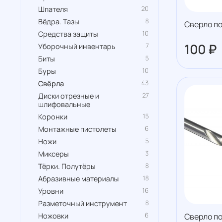
20
Шпателя
8
Вёдра. Тазы
Сверло по
10
Средства защиты
100 ₽
7
Уборочный инвентарь
5
Биты
10
Буры
43
Свёрла
27
Диски отрезные и
шлифовальные
15
Коронки
6
Монтажные пистолеты
5
Ножи
3
Миксеры
8
Тёрки. Полутёры
18
Абразивные материалы
16
Уровни
8
Разметочный инструмент
6
Сверло по
Ножовки