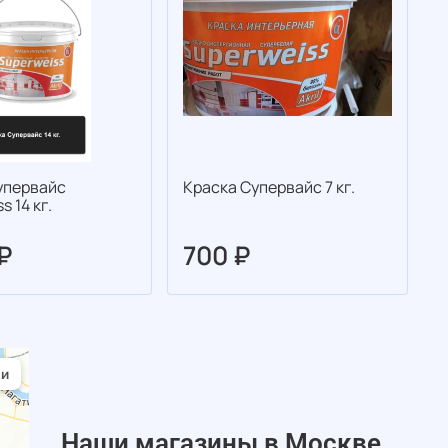
упервайс
Краска Супервайс 7 кг.
К
s 14 кг.
 ₽
700 ₽
Наши магазины в Москве