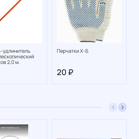
-удлинитель
Перчатки Х-Б
П
елескопический
ов 2,0 м.
20 ₽