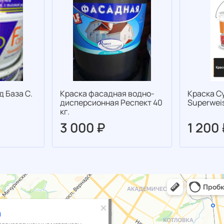
д База С.
Краска фасадная водно-
Краска С
дисперсионная Респект 40
Superweis
кг.
3 000 ₽
1 200