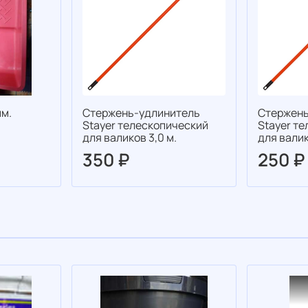
м.
Стержень-удлинитель
Стержень
Stayer телескопический
Stayer т
для валиков 3,0 м.
для валик
350 ₽
250 ₽