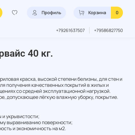
Профиль
Корзина
0
+79261637507
+79586827750
вайс 40 кг.
иловая краска, высокой степени белизны, для стен и
ля получения качественных покрытий в жилых и
ениях со средней эксплуатационной нагрузкой.
е, допускающее лёгкую влажную уборку, покрытие.
 и укрывистости;
му выравниванию поверхности;
ость и экономичность на м2.