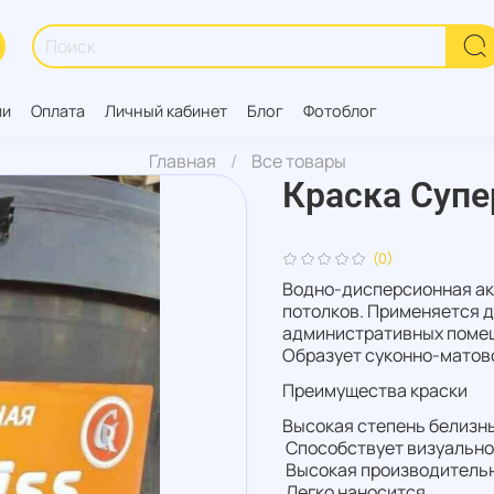
ии
Оплата
Личный кабинет
Блог
Фотоблог
Главная
Все товары
Краска Супер
(0)
Водно-дисперсионная акр
потолков. Применяется д
административных помещ
Образует суконно-матово
Преимущества краски
Высокая степень белизны
Способствует визуально
Высокая производительн
Легко наносится.