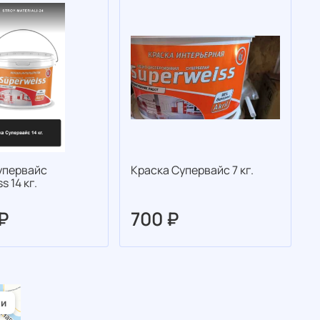
упервайс
Краска Супервайс 7 кг.
К
s 14 кг.
 ₽
700 ₽