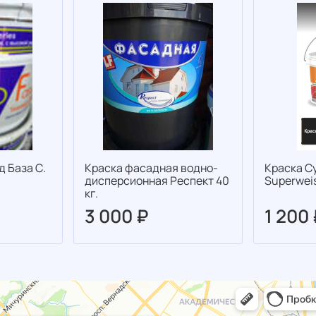
д База С.
Краска фасадная водно-
Краска С
дисперсионная Респект 40
Superweis
кг.
3 000 ₽
1 200