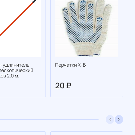
-удлинитель
Перчатки Х-Б
П
елескопический
ов 2,0 м.
20 ₽