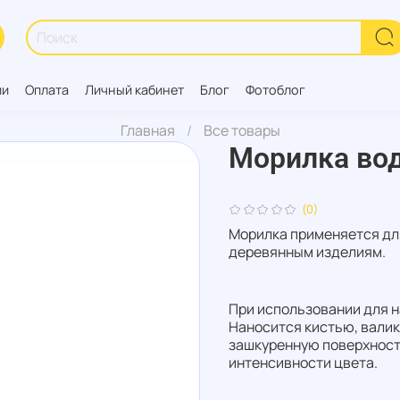
ии
Оплата
Личный кабинет
Блог
Фотоблог
Главная
Все товары
Морилка водн
(0)
Морилка применяется дл
деревянным изделиям.
При использовании для н
Наносится кистью, вали
зашкуренную поверхность
интенсивности цвета.