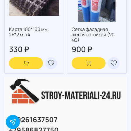
Карта 100*100 мм.
Сетка фасадная
1.5*2 м. т4
щелочестойкая (20
м2)
330 ₽
900 ₽
+79261637507
+79586827750