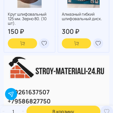
Круг шлифовальный
Алмазный гибкий
125 мм. Зерно 80. (10
шлифовальный диск.
шт).
150 ₽
300 ₽
+79261637507
+79586827750
В корзину